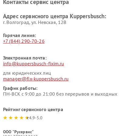
Контакты сервис центра
Kuppersbusch
вакуумных упаковщиков
Kuppersbusch
Адрес сервисного центра Kuppersbusch:
Ремонт сушильных машин Kuppersbusch
г. Волгоград, ул. Невская, 12В
Горячая линия:
+7 (844) 290-70-26
Электронная почта:
info@kuppersbusch-fixim.ru
для юридических лиц
manager@fix-kuppersbusch.ru
График работы:
ПН-ВСК с 9:00 до 21:00 без перерывов и выходных
Рейтинг сервисного центра
4.9-5.0
ООО "Русервис"