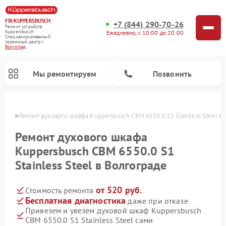
FIX-KUPPERSBUSCH
+7 (844) 290-70-26
Ремонт устройств
Ежедневно, с 10:00 до 20:00
Kuppersbusch
Специализированный
cервисный центр г.
Волгоград
Мы ремонтируем
Позвонить
граде
Ремонт духового шкафа Kuppersbusch CBM 6550.0 S1 Stainless Steel в
Ремонт духового шкафа
Kuppersbusch CBM 6550.0 S1
Stainless Steel в Волгограде
от 520 руб.
Стоимость ремонта
Бесплатная диагностика
даже при отказе
Привезем и увезем духовой шкаф Kuppersbusch
Ремонт кофемашин Kuppersbusch
Ремонт посудомоечных машин Kuppersbusch
Ремонт микроволновых печей Kuppersbusch
Ремонт морозильных камер Kuppersbusch
Ремонт промышленных вакуумных упаковщиков Kuppersbusch
Ремонт стиральных машин Kuppersbusch
Ремонт варочных панелей Kuppersbusch
Ремонт холодильников Kuppersbusch
Ремонт сушильных машин Kuppersbusch
CBM 6550.0 S1 Stainless Steel сами