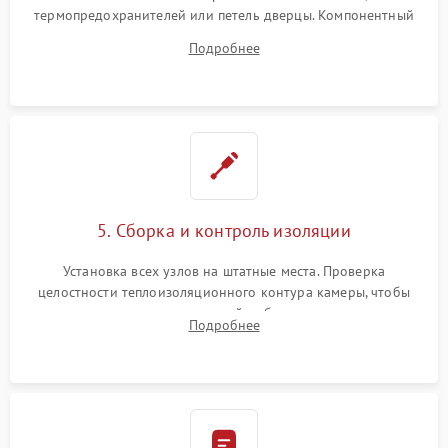
термопредохранителей или петель дверцы. Компонентный
ремонт электронного модуля управления, замена
Подробнее
выгоревших реле, восстановление контактов и замена
уплотнителя.
5. Сборка и контроль изоляции
Установка всех узлов на штатные места. Проверка
целостности теплоизоляционного контура камеры, чтобы
исключить перегрев кухонной мебели и потерю тепла.
Подробнее
Надежная фиксация клемм и сборка корпуса шкафа.