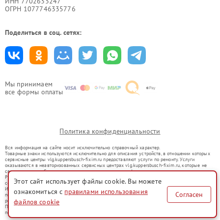
ИНН 7702633247
ОГРН 1077746335776
Поделиться в соц. сетях:
Мы принимаем
все формы оплаты
Политика конфиденциальности
Вся информация на сайте носит исключительно справочный характер.
Товарные знаки используются исключительно для описания устройств, в отношении которых
сервисные центры vlg.kuppersbusch-fixim.ru предоставляют услуги по ремонту. Услуги
оказываются в неавторизованных сервисных центрах vlg.kuppersbusch-fixim.ru, которые не
связаны с правообладателями товарных знаков или их официальными представителями.
Ремонт осуществляется для устройств, уже введенных в гражданский оборот в соответствии
Этот сайт использует файлы cookie. Вы можете
со статьей 1487 ГК РФ.
Использование товарных знаков не преследует цели индивидуализации услуг или введения
ознакомиться с
правилами использования
Согласен
потребителей в заблуждение, а служит для информирования о предоставляемых услугах по
файлов cookie
ремонту техники указанных брендов.
Представленная на сайте информация не является публичной офертой, определяемой
положениями Статьи 437(2) Гражданского кодекса РФ