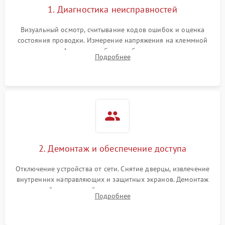
1. Диагностика неисправностей
Визуальный осмотр, считывание кодов ошибок и оценка
состояния проводки. Измерение напряжения на клеммной
колодке. Анализ жалоб на проблемы с нагревом,
Подробнее
конвекцией, панелью управления или блокировкой дверцы.
2. Демонтаж и обеспечение доступа
Отключение устройства от сети. Снятие дверцы, извлечение
внутренних направляющих и защитных экранов. Демонтаж
задней или верхней панели для прямого доступа к
Подробнее
нагревательным элементам, плате и вентиляторам.