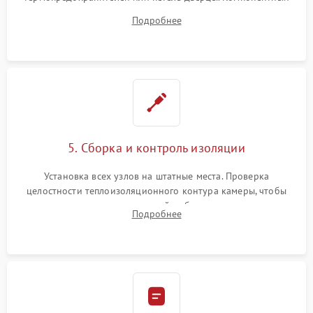
ремонт электронного модуля управления, замена
Подробнее
выгоревших реле, восстановление контактов и замена
уплотнителя.
5. Сборка и контроль изоляции
Установка всех узлов на штатные места. Проверка
целостности теплоизоляционного контура камеры, чтобы
исключить перегрев кухонной мебели и потерю тепла.
Подробнее
Надежная фиксация клемм и сборка корпуса шкафа.