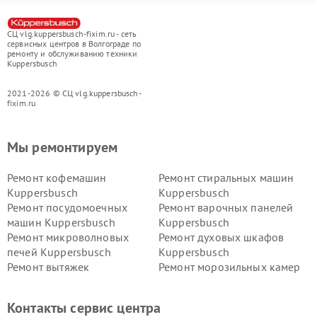
СЦ vlg.kuppersbusch-fixim.ru - сеть
сервисных центров в Волгограде по
ремонту и обслуживанию техники
Kuppersbusch
2021-2026 © СЦ vlg.kuppersbusch-
fixim.ru
Мы ремонтируем
Ремонт кофемашин
Ремонт стиральных машин
Kuppersbusch
Kuppersbusch
Ремонт посудомоечных
Ремонт варочных панелей
машин Kuppersbusch
Kuppersbusch
Ремонт микроволновых
Ремонт духовых шкафов
печей Kuppersbusch
Kuppersbusch
Ремонт вытяжек
Ремонт морозильных камер
Kuppersbusch
Kuppersbusch
Ремонт холодильников
Ремонт промышленных
Контакты сервис центра
Kuppersbusch
вакуумных упаковщиков