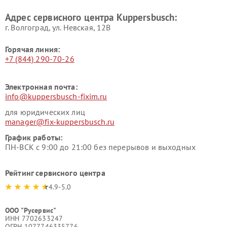
Kuppersbusch
Адрес сервисного центра Kuppersbusch:
Ремонт сушильных машин Kuppersbusch
г. Волгоград, ул. Невская, 12В
Горячая линия:
+7 (844) 290-70-26
Электронная почта:
info@kuppersbusch-fixim.ru
для юридических лиц
manager@fix-kuppersbusch.ru
График работы:
ПН-ВСК с 9:00 до 21:00 без перерывов и выходных
Рейтинг сервисного центра
4.9-5.0
ООО "Русервис"
ИНН 7702633247
ОГРН 1077746335776