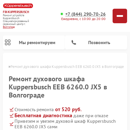
FIX-KUPPERSBUSCH
+7 (844) 290-70-26
Ремонт устройств
Ежедневно, с 10:00 до 20:00
Kuppersbusch
Специализированный
cервисный центр г.
Волгоград
Мы ремонтируем
Позвонить
граде
Ремонт духового шкафа Kuppersbusch EEB 6260.0 JX5 в Волгограде
Ремонт духового шкафа
Kuppersbusch EEB 6260.0 JX5 в
Волгограде
от 520 руб.
Стоимость ремонта
Бесплатная диагностика
даже при отказе
Привезем и увезем духовой шкаф Kuppersbusch
Ремонт кофемашин Kuppersbusch
Ремонт посудомоечных машин Kuppersbusch
Ремонт микроволновых печей Kuppersbusch
Ремонт морозильных камер Kuppersbusch
Ремонт промышленных вакуумных упаковщиков Kuppersbusch
Ремонт стиральных машин Kuppersbusch
Ремонт варочных панелей Kuppersbusch
Ремонт холодильников Kuppersbusch
Ремонт сушильных машин Kuppersbusch
EEB 6260.0 JX5 сами