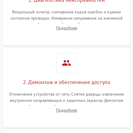
Визуальный осмотр, считывание кодов ошибок и оценка
состояния проводки. Измерение напряжения на клеммной
колодке. Анализ жалоб на проблемы с нагревом,
Подробнее
конвекцией, панелью управления или блокировкой дверцы.
2. Демонтаж и обеспечение доступа
Отключение устройства от сети. Снятие дверцы, извлечение
внутренних направляющих и защитных экранов. Демонтаж
задней или верхней панели для прямого доступа к
Подробнее
нагревательным элементам, плате и вентиляторам.