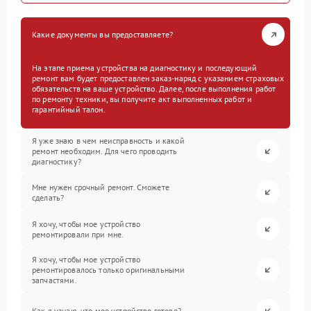
Какие документы вы предоставляете?
На этапе приема устройства на диагностику и последующий
ремонт вам будет предоставлен заказ-наряд с указанием страховых
обязательств на ваше устройство. Далее, после выполнения работ
по ремонту техники, вы получите акт выполненных работ и
гарантийный талон.
Я уже знаю в чем неисправность и какой
ремонт необходим. Для чего проводить
диагностику?
Мне нужен срочный ремонт. Сможете
сделать?
Я хочу, чтобы мое устройство
ремонтировали при мне.
Я хочу, чтобы мое устройство
ремонтировалось только оригинальными
запчастями.
Как я узнаю, что мое устройство готово?