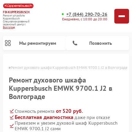
FIX-KUPPERSBUSCH
+7 (844) 290-70-26
Ремонт устройств
Ежедневно, с 10:00 до 20:00
Kuppersbusch
Специализированный
cервисный центр г.
Волгоград
Мы ремонтируем
Позвонить
граде
Ремонт духового шкафа Kuppersbusch EMWK 9700.1 J2 в Волгограде
Ремонт духового шкафа
Kuppersbusch EMWK 9700.1 J2 в
Волгограде
от 520 руб.
Стоимость ремонта
Бесплатная диагностика
даже при отказе
Привезем и увезем духовой шкаф Kuppersbusch
Ремонт кофемашин Kuppersbusch
Ремонт посудомоечных машин Kuppersbusch
Ремонт микроволновых печей Kuppersbusch
Ремонт морозильных камер Kuppersbusch
Ремонт промышленных вакуумных упаковщиков Kuppersbusch
Ремонт стиральных машин Kuppersbusch
Ремонт варочных панелей Kuppersbusch
Ремонт холодильников Kuppersbusch
Ремонт сушильных машин Kuppersbusch
EMWK 9700.1 J2 сами