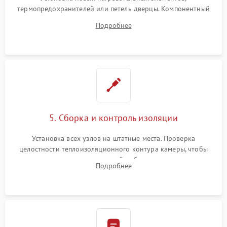
термопредохранителей или петель дверцы. Компонентный
ремонт электронного модуля управления, замена
Подробнее
выгоревших реле, восстановление контактов и замена
уплотнителя.
5. Сборка и контроль изоляции
Установка всех узлов на штатные места. Проверка
целостности теплоизоляционного контура камеры, чтобы
исключить перегрев кухонной мебели и потерю тепла.
Подробнее
Надежная фиксация клемм и сборка корпуса шкафа.