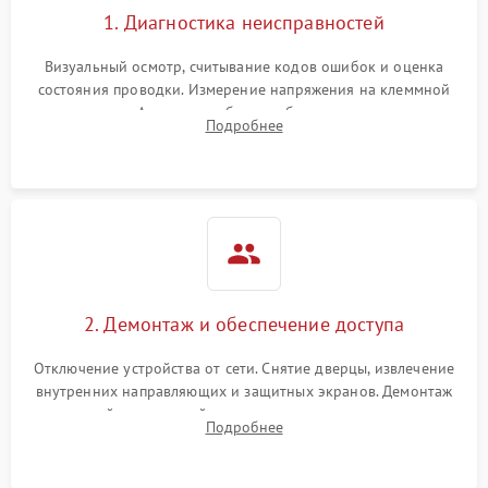
1. Диагностика неисправностей
Визуальный осмотр, считывание кодов ошибок и оценка
состояния проводки. Измерение напряжения на клеммной
колодке. Анализ жалоб на проблемы с нагревом,
Подробнее
конвекцией, панелью управления или блокировкой дверцы.
2. Демонтаж и обеспечение доступа
Отключение устройства от сети. Снятие дверцы, извлечение
внутренних направляющих и защитных экранов. Демонтаж
задней или верхней панели для прямого доступа к
Подробнее
нагревательным элементам, плате и вентиляторам.