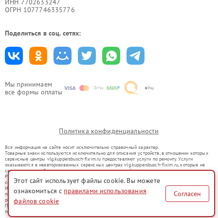
ИНН 7702633247
ОГРН 1077746335776
Поделиться в соц. сетях:
Мы принимаем
все формы оплаты
Политика конфиденциальности
Вся информация на сайте носит исключительно справочный характер.
Товарные знаки используются исключительно для описания устройств, в отношении которых
сервисные центры vlg.kuppersbusch-fixim.ru предоставляют услуги по ремонту. Услуги
оказываются в неавторизованных сервисных центрах vlg.kuppersbusch-fixim.ru, которые не
связаны с правообладателями товарных знаков или их официальными представителями.
Ремонт осуществляется для устройств, уже введенных в гражданский оборот в соответствии
Этот сайт использует файлы cookie. Вы можете
со статьей 1487 ГК РФ.
Использование товарных знаков не преследует цели индивидуализации услуг или введения
ознакомиться с
правилами использования
Согласен
потребителей в заблуждение, а служит для информирования о предоставляемых услугах по
файлов cookie
ремонту техники указанных брендов.
Представленная на сайте информация не является публичной офертой, определяемой
положениями Статьи 437(2) Гражданского кодекса РФ