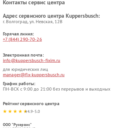
Контакты сервис центра
Kuppersbusch
вакуумных упаковщиков
Kuppersbusch
Адрес сервисного центра Kuppersbusch:
Ремонт сушильных машин Kuppersbusch
г. Волгоград, ул. Невская, 12В
Горячая линия:
+7 (844) 290-70-26
Электронная почта:
info@kuppersbusch-fixim.ru
для юридических лиц
manager@fix-kuppersbusch.ru
График работы:
ПН-ВСК с 9:00 до 21:00 без перерывов и выходных
Рейтинг сервисного центра
4.9-5.0
ООО "Русервис"