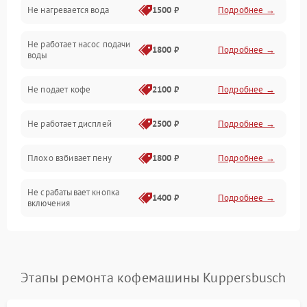
Не нагревается вода
1500 ₽
Подробнее →
Включение и работа
Не работает насос подачи
Проблемы с водой
1800 ₽
Подробнее →
воды
Проблемы с капучинатором и паром
Не подает кофе
2100 ₽
Подробнее →
Управление и электроника
Не работает дисплей
2500 ₽
Подробнее →
Программное обеспечение
Плохо взбивает пену
1800 ₽
Подробнее →
Не срабатывает кнопка
1400 ₽
Подробнее →
включения
Запах гари при работе
1800 ₽
Подробнее →
Постоянные сбои в работе
1500 ₽
Подробнее →
Этапы ремонта кофемашины Kuppersbusch