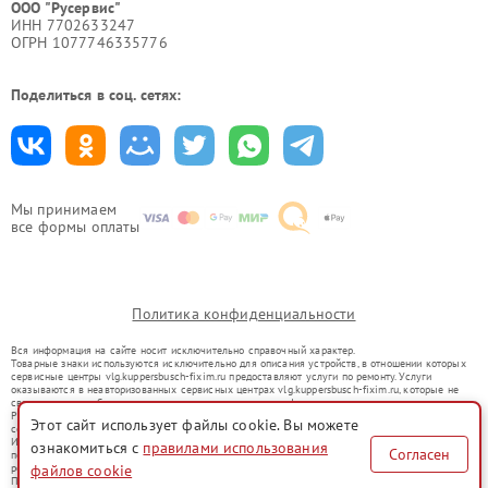
ООО "Русервис"
ИНН 7702633247
ОГРН 1077746335776
Поделиться в соц. сетях:
Мы принимаем
все формы оплаты
Политика конфиденциальности
Вся информация на сайте носит исключительно справочный характер.
Товарные знаки используются исключительно для описания устройств, в отношении которых
сервисные центры vlg.kuppersbusch-fixim.ru предоставляют услуги по ремонту. Услуги
оказываются в неавторизованных сервисных центрах vlg.kuppersbusch-fixim.ru, которые не
связаны с правообладателями товарных знаков или их официальными представителями.
Ремонт осуществляется для устройств, уже введенных в гражданский оборот в соответствии
Этот сайт использует файлы cookie. Вы можете
со статьей 1487 ГК РФ.
Использование товарных знаков не преследует цели индивидуализации услуг или введения
ознакомиться с
правилами использования
Согласен
потребителей в заблуждение, а служит для информирования о предоставляемых услугах по
файлов cookie
ремонту техники указанных брендов.
Представленная на сайте информация не является публичной офертой, определяемой