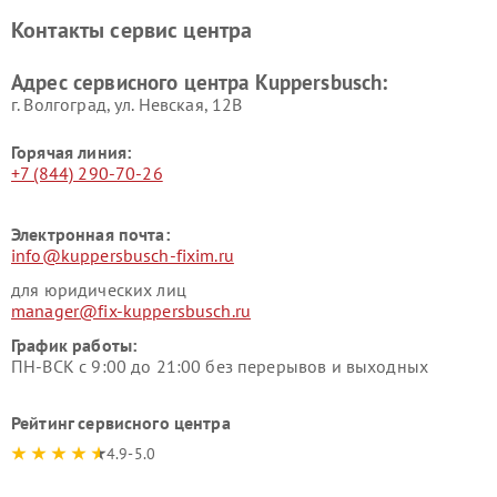
Ремонт холодильников
Ремонт промышленных
Контакты сервис центра
Kuppersbusch
вакуумных упаковщиков
Kuppersbusch
Адрес сервисного центра Kuppersbusch:
Ремонт сушильных машин Kuppersbusch
г. Волгоград, ул. Невская, 12В
Горячая линия:
+7 (844) 290-70-26
Электронная почта:
info@kuppersbusch-fixim.ru
для юридических лиц
manager@fix-kuppersbusch.ru
График работы:
ПН-ВСК с 9:00 до 21:00 без перерывов и выходных
Рейтинг сервисного центра
4.9-5.0