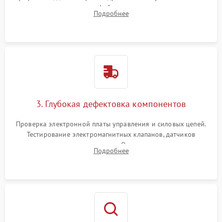
внутренних узлов от кофейных масел, жмыха и накипи.
Подробнее
Промывка дренажных каналов и фильтров с использованием
специализированной химии.
3. Глубокая дефектовка компонентов
Проверка электронной платы управления и силовых цепей.
Тестирование электромагнитных клапанов, датчиков
температуры и расходомера. Оценка степени износа
Подробнее
жерновов кофемолки, уплотнительных колец гидросистемы
и шестерней редуктора.