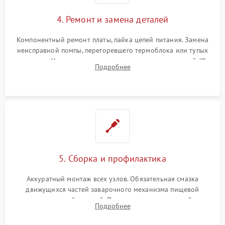
4. Ремонт и замена деталей
Компонентный ремонт платы, пайка цепей питания. Замена
неисправной помпы, перегоревшего термоблока или тупых
жерновов. Установка новых силиконовых уплотнителей (O-
Подробнее
ring) и тефлоновых трубок для надежного устранения
протечек.
5. Сборка и профилактика
Аккуратный монтаж всех узлов. Обязательная смазка
движущихся частей заварочного механизма пищевой
силиконовой смазкой. Проведение программной
Подробнее
декальцинации и очистки системы от кофейных масел.
Надежная фиксация всех соединений.