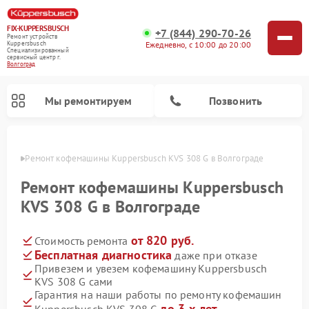
FIX-KUPPERSBUSCH
+7 (844) 290-70-26
Ремонт устройств
Ежедневно, с 10:00 до 20:00
Kuppersbusch
Специализированный
cервисный центр г.
Волгоград
Мы ремонтируем
Позвонить
граде
Ремонт кофемашины Kuppersbusch KVS 308 G в Волгограде
Ремонт кофемашины Kuppersbusch
KVS 308 G в Волгограде
от 820 руб.
Стоимость ремонта
Бесплатная диагностика
даже при отказе
Привезем и увезем кофемашину Kuppersbusch
KVS 308 G сами
Ремонт стиральных машин Kuppersbusch
Ремонт варочных панелей Kuppersbusch
Ремонт духовых шкафов Kuppersbusch
Ремонт морозильных камер Kuppersbusch
Ремонт промышленных вакуумных упаковщиков Kuppersbusch
Ремонт посудомоечных машин Kuppersbusch
Ремонт микроволновых печей Kuppersbusch
Ремонт холодильников Kuppersbusch
Ремонт сушильных машин Kuppersbusch
Гарантия на наши работы по ремонту кофемашин
до 3-х лет