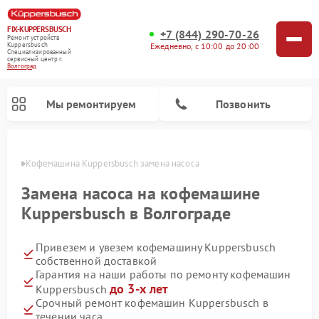
FIX-KUPPERSBUSCH
+7 (844) 290-70-26
Ремонт устройств
Ежедневно, с 10:00 до 20:00
Kuppersbusch
Специализированный
cервисный центр г.
Волгоград
Мы ремонтируем
Позвонить
граде
Кофемашина Kuppersbusch замена насоса
Замена насоса на кофемашине
Kuppersbusch в Волгограде
Привезем и увезем кофемашину Kuppersbusch
собственной доставкой
Гарантия на наши работы по ремонту кофемашин
до 3-х лет
Kuppersbusch
Ремонт стиральных машин Kuppersbusch
Ремонт варочных панелей Kuppersbusch
Ремонт духовых шкафов Kuppersbusch
Ремонт морозильных камер Kuppersbusch
Ремонт промышленных вакуумных упаковщиков Kuppersbusch
Ремонт посудомоечных машин Kuppersbusch
Ремонт микроволновых печей Kuppersbusch
Ремонт холодильников Kuppersbusch
Ремонт сушильных машин Kuppersbusch
Срочный ремонт кофемашин Kuppersbusch в
течении часа