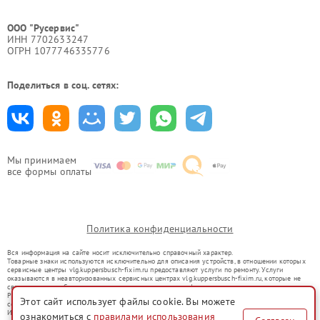
ООО "Русервис"
ИНН 7702633247
ОГРН 1077746335776
Поделиться в соц. сетях:
Мы принимаем
все формы оплаты
Политика конфиденциальности
Вся информация на сайте носит исключительно справочный характер.
Товарные знаки используются исключительно для описания устройств, в отношении которых
сервисные центры vlg.kuppersbusch-fixim.ru предоставляют услуги по ремонту. Услуги
оказываются в неавторизованных сервисных центрах vlg.kuppersbusch-fixim.ru, которые не
связаны с правообладателями товарных знаков или их официальными представителями.
Ремонт осуществляется для устройств, уже введенных в гражданский оборот в соответствии
Этот сайт использует файлы cookie. Вы можете
со статьей 1487 ГК РФ.
Использование товарных знаков не преследует цели индивидуализации услуг или введения
ознакомиться с
правилами использования