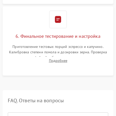
6. Финальное тестирование и настройка
Приготовление тестовых порций эспрессо и капучино.
Калибровка степени помола и дозировки зерна. Проверка
плотности кофейной таблетки, температуры напитка и
Подробнее
качества молочной пены. Контроль отсутствия посторонних
шумов и протечек.
FAQ. Ответы на вопросы