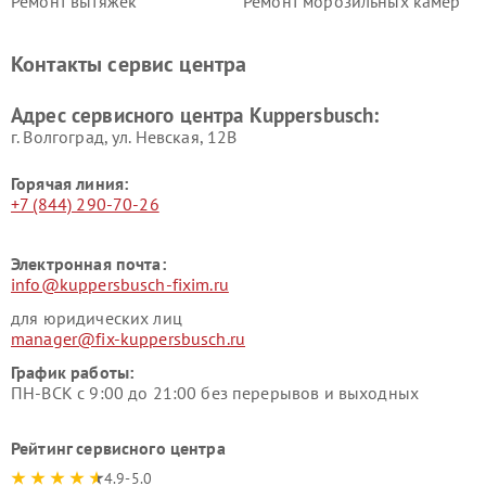
Ремонт вытяжек
Ремонт морозильных камер
Kuppersbusch
Kuppersbusch
Ремонт холодильников
Ремонт промышленных
Контакты сервис центра
Kuppersbusch
вакуумных упаковщиков
Kuppersbusch
Адрес сервисного центра Kuppersbusch:
Ремонт сушильных машин Kuppersbusch
г. Волгоград, ул. Невская, 12В
Горячая линия:
+7 (844) 290-70-26
Электронная почта:
info@kuppersbusch-fixim.ru
для юридических лиц
manager@fix-kuppersbusch.ru
График работы:
ПН-ВСК с 9:00 до 21:00 без перерывов и выходных
Рейтинг сервисного центра
4.9-5.0