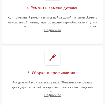
4. Ремонт и замена деталей
Компонентный ремонт платы, пайка цепей питания. Замена
неисправной помпы, перегоревшего термоблока или тупых
жерновов. Установка новых силиконовых уплотнителей (O-
Подробнее
ring) и тефлоновых трубок для надежного устранения
протечек.
5. Сборка и профилактика
Аккуратный монтаж всех узлов. Обязательная смазка
движущихся частей заварочного механизма пищевой
силиконовой смазкой. Проведение программной
Подробнее
декальцинации и очистки системы от кофейных масел.
Надежная фиксация всех соединений.