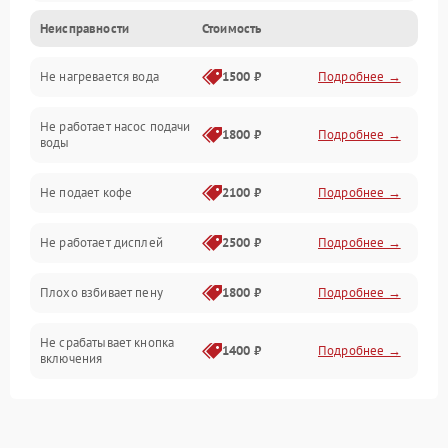
Неисправности
Стоимость
Прочие неисправности
Не нагревается вода
1500 ₽
Подробнее →
Включение и работа
Не работает насос подачи
Проблемы с водой
1800 ₽
Подробнее →
воды
Проблемы с капучинатором и паром
Не подает кофе
2100 ₽
Подробнее →
Управление и электроника
Не работает дисплей
2500 ₽
Подробнее →
Программное обеспечение
Плохо взбивает пену
1800 ₽
Подробнее →
Не срабатывает кнопка
1400 ₽
Подробнее →
включения
Запах гари при работе
1800 ₽
Подробнее →