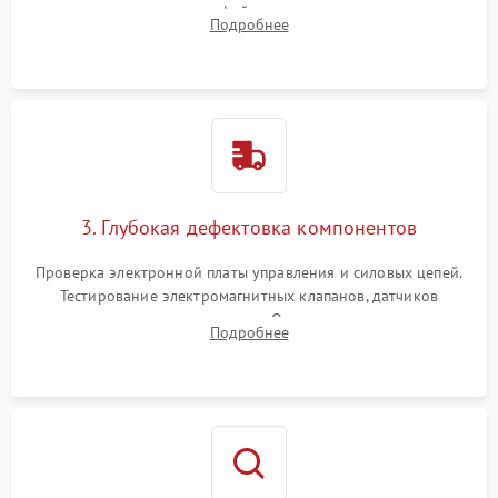
внутренних узлов от кофейных масел, жмыха и накипи.
Подробнее
Промывка дренажных каналов и фильтров с использованием
специализированной химии.
3. Глубокая дефектовка компонентов
Проверка электронной платы управления и силовых цепей.
Тестирование электромагнитных клапанов, датчиков
температуры и расходомера. Оценка степени износа
Подробнее
жерновов кофемолки, уплотнительных колец гидросистемы
и шестерней редуктора.