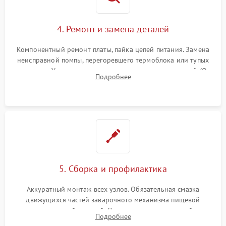
4. Ремонт и замена деталей
Компонентный ремонт платы, пайка цепей питания. Замена
неисправной помпы, перегоревшего термоблока или тупых
жерновов. Установка новых силиконовых уплотнителей (O-
Подробнее
ring) и тефлоновых трубок для надежного устранения
протечек.
5. Сборка и профилактика
Аккуратный монтаж всех узлов. Обязательная смазка
движущихся частей заварочного механизма пищевой
силиконовой смазкой. Проведение программной
Подробнее
декальцинации и очистки системы от кофейных масел.