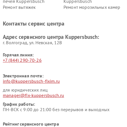
печей Kuppersbusch
Kuppersbusch
Ремонт вытяжек
Ремонт морозильных камер
Kuppersbusch
Kuppersbusch
Ремонт холодильников
Ремонт промышленных
Контакты сервис центра
Kuppersbusch
вакуумных упаковщиков
Kuppersbusch
Адрес сервисного центра Kuppersbusch:
Ремонт сушильных машин Kuppersbusch
г. Волгоград, ул. Невская, 12В
Горячая линия:
+7 (844) 290-70-26
Электронная почта:
info@kuppersbusch-fixim.ru
для юридических лиц
manager@fix-kuppersbusch.ru
График работы:
ПН-ВСК с 9:00 до 21:00 без перерывов и выходных
Рейтинг сервисного центра