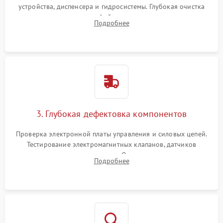
устройства, диспенсера и гидросистемы. Глубокая очистка
внутренних узлов от кофейных масел, жмыха и накипи.
Подробнее
Промывка дренажных каналов и фильтров с использованием
специализированной химии.
3. Глубокая дефектовка компонентов
Проверка электронной платы управления и силовых цепей.
Тестирование электромагнитных клапанов, датчиков
температуры и расходомера. Оценка степени износа
Подробнее
жерновов кофемолки, уплотнительных колец гидросистемы
и шестерней редуктора.