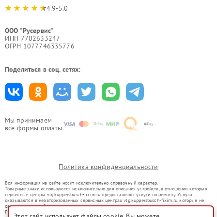
4.9-5.0
ООО "Русервис"
ИНН 7702633247
ОГРН 1077746335776
Поделиться в соц. сетях:
Мы принимаем
все формы оплаты
Политика конфиденциальности
Вся информация на сайте носит исключительно справочный характер.
Товарные знаки используются исключительно для описания устройств, в отношении которых
сервисные центры vlg.kuppersbusch-fixim.ru предоставляют услуги по ремонту. Услуги
оказываются в неавторизованных сервисных центрах vlg.kuppersbusch-fixim.ru, которые не
связаны с правообладателями товарных знаков или их официальными представителями.
Ремонт осуществляется для устройств, уже введенных в гражданский оборот в соответствии
Этот сайт использует файлы cookie. Вы можете