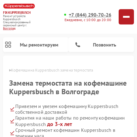
FIX-KUPPERSBUSCH
+7 (844) 290-70-26
Ремонт устройств
Ежедневно, с 10:00 до 20:00
Kuppersbusch
Специализированный
cервисный центр г.
Волгоград
Мы ремонтируем
Позвонить
граде
Кофемашина Kuppersbusch замена термостата
Замена термостата на кофемашине
Kuppersbusch в Волгограде
Привезем и увезем кофемашину Kuppersbusch
собственной доставкой
Гарантия на наши работы по ремонту кофемашин
до 3-х лет
Kuppersbusch
Ремонт стиральных машин Kuppersbusch
Ремонт варочных панелей Kuppersbusch
Ремонт духовых шкафов Kuppersbusch
Ремонт морозильных камер Kuppersbusch
Ремонт промышленных вакуумных упаковщиков Kuppersbusch
Ремонт посудомоечных машин Kuppersbusch
Ремонт микроволновых печей Kuppersbusch
Ремонт холодильников Kuppersbusch
Ремонт сушильных машин Kuppersbusch
Срочный ремонт кофемашин Kuppersbusch в
течении часа