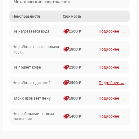
Механические повреждения
Неисправности
Стоимость
Прочие неисправности
Не нагревается вода
1500 ₽
Подробнее →
Включение и работа
Не работает насос подачи
Проблемы с водой
1800 ₽
Подробнее →
воды
Проблемы с капучинатором и паром
Не подает кофе
2100 ₽
Подробнее →
Управление и электроника
Не работает дисплей
2500 ₽
Подробнее →
Программное обеспечение
Плохо взбивает пену
1800 ₽
Подробнее →
Не срабатывает кнопка
1400 ₽
Подробнее →
включения
Запах гари при работе
1800 ₽
Подробнее →