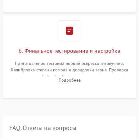
Надежная фиксация всех соединений.
6. Финальное тестирование и настройка
Приготовление тестовых порций эспрессо и капучино.
Калибровка степени помола и дозировки зерна. Проверка
плотности кофейной таблетки, температуры напитка и
Подробнее
качества молочной пены. Контроль отсутствия посторонних
шумов и протечек.
FAQ. Ответы на вопросы