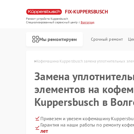
FIX-KUPPERSBUSCH
Ремонт устройств Kuppersbusch
Специализированный cервисный центр г.
Волгоград
Мы ремонтируем
Срочный ремонт
Це
busch в Волгограде
Кофемашина Kuppersbusch замена уплотнительных эле
Замена уплотнител
элементов на кофе
Kuppersbusch в Вол
Привезем и увезем кофемашину Kuppersbu
Гарантия на наши работы по ремонту коф
лет
Ремонт стиральных машин Kuppersbusch
Ремонт посудомоечных машин Kuppersbusch
Ремонт варочных панелей Kuppersbusch
Ремонт микроволновых печей Kuppersbusch
Ремонт духовых шкафов Kuppersbusch
Ремонт вытяжек Kuppersbusch
Ремонт морозильных камер Kuppersbusch
Ремонт холодильников Kuppersbusch
Ремонт промышленных вакуумных упаковщиков Kuppersbusch
Ремонт сушильных машин Kuppersbusch