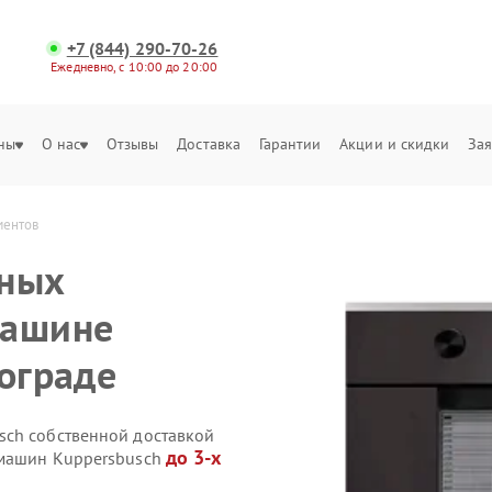
+7 (844) 290-70-26
Ежедневно, с 10:00 до 20:00
ны
О нас
Отзывы
Доставка
Гарантии
Акции и скидки
Зая
ментов
ьных
машине
гограде
sch собственной доставкой
до 3-х
емашин Kuppersbusch