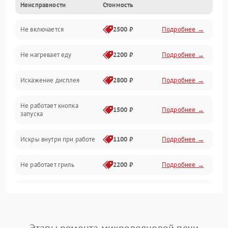
Неисправности
Стоимость
Дверца и корпус
Не включается
2500 ₽
Подробнее →
Механика и внутренние элементы
Не нагревает еду
2200 ₽
Подробнее →
Механические повреждения
Искажение дисплея
2800 ₽
Подробнее →
Питание и запуск
Не работает кнопка
Нагрев и приготовление
1500 ₽
Подробнее →
запуска
Программное обеспечение
Искры внутри при работе
1100 ₽
Подробнее →
Не работает гриль
2200 ₽
Подробнее →
Перегрев или отключение
2400 ₽
Подробнее →
во время работы
Появление запаха гари
2400 ₽
Подробнее →