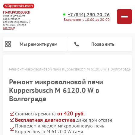
FIX-KUPPERSBUSCH
+7 (844) 290-70-26
Ремонт устройств
Ежедневно, с 10:00 до 20:00
Kuppersbusch
Специализированный
cервисный центр г.
Волгоград
Мы ремонтируем
Позвонить
граде
Ремонт микроволновой печи Kuppersbusch M 6120.0 W в Волгограде
Ремонт микроволновой печи
Kuppersbusch M 6120.0 W в
Волгограде
от 420 руб.
Стоимость ремонта
Бесплатная диагностика
даже при отказе
Привезем и увезем микроволновую печь
Ремонт кофемашин Kuppersbusch
Ремонт посудомоечных машин Kuppersbusch
Ремонт духовых шкафов Kuppersbusch
Ремонт морозильных камер Kuppersbusch
Ремонт промышленных вакуумных упаковщиков Kuppersbusch
Ремонт стиральных машин Kuppersbusch
Ремонт варочных панелей Kuppersbusch
Ремонт холодильников Kuppersbusch
Ремонт сушильных машин Kuppersbusch
Kuppersbusch M 6120.0 W сами