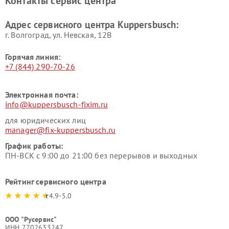
Контакты сервис центра
Kuppersbusch
вакуумных упаковщиков
Kuppersbusch
Адрес сервисного центра Kuppersbusch:
Ремонт сушильных машин Kuppersbusch
г. Волгоград, ул. Невская, 12В
Горячая линия:
+7 (844) 290-70-26
Электронная почта:
info@kuppersbusch-fixim.ru
для юридических лиц
manager@fix-kuppersbusch.ru
График работы:
ПН-ВСК с 9:00 до 21:00 без перерывов и выходных
Рейтинг сервисного центра
4.9-5.0
ООО "Русервис"
ИНН 7702633247