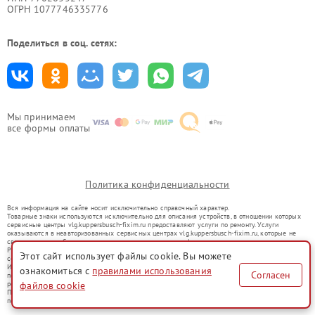
ОГРН 1077746335776
Поделиться в соц. сетях:
Мы принимаем
все формы оплаты
Политика конфиденциальности
Вся информация на сайте носит исключительно справочный характер.
Товарные знаки используются исключительно для описания устройств, в отношении которых
сервисные центры vlg.kuppersbusch-fixim.ru предоставляют услуги по ремонту. Услуги
оказываются в неавторизованных сервисных центрах vlg.kuppersbusch-fixim.ru, которые не
связаны с правообладателями товарных знаков или их официальными представителями.
Ремонт осуществляется для устройств, уже введенных в гражданский оборот в соответствии
Этот сайт использует файлы cookie. Вы можете
со статьей 1487 ГК РФ.
Использование товарных знаков не преследует цели индивидуализации услуг или введения
ознакомиться с
правилами использования
Согласен
потребителей в заблуждение, а служит для информирования о предоставляемых услугах по
файлов cookie
ремонту техники указанных брендов.
Представленная на сайте информация не является публичной офертой, определяемой
положениями Статьи 437(2) Гражданского кодекса РФ