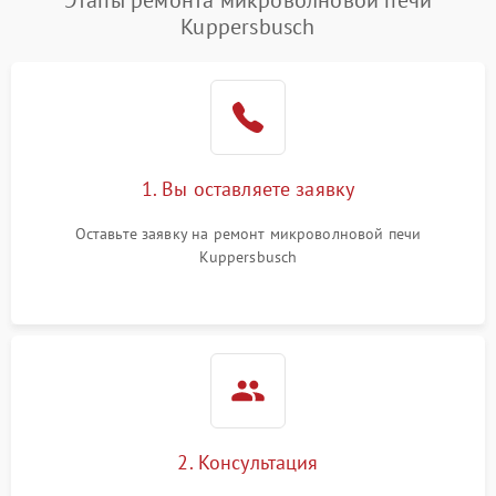
Этапы ремонта микроволновой печи
Kuppersbusch
Проблемы с вентилятором
2000 ₽
Подробнее →
Поломка системы
2200 ₽
Подробнее →
охлаждения
Не работают сенсорные
2400 ₽
Подробнее →
1. Вы оставляете заявку
кнопки
Оставьте заявку на ремонт микроволновой печи
Не горит подсветка
2000 ₽
Подробнее →
Kuppersbusch
Сломался трансформатор
1000 ₽
Подробнее →
2. Консультация