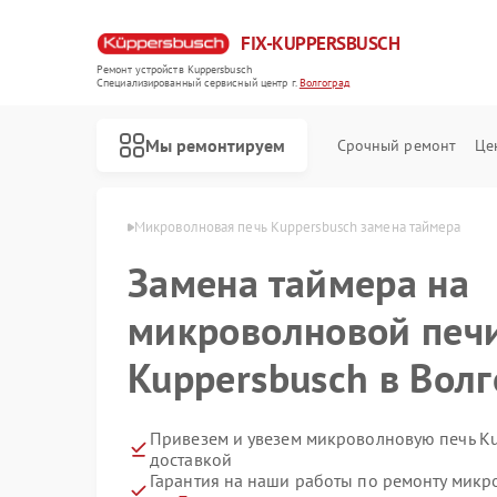
FIX-KUPPERSBUSCH
Ремонт устройств Kuppersbusch
Специализированный cервисный центр г.
Волгоград
Мы ремонтируем
Срочный ремонт
Це
busch в Волгограде
Микроволновая печь Kuppersbusch замена таймера
Замена таймера на
микроволновой печ
Kuppersbusch в Вол
Привезем и увезем микроволновую печь K
доставкой
Гарантия на наши работы по ремонту микр
Ремонт кофемашин Kuppersbusch
Ремонт стиральных машин Kuppersbusch
Ремонт посудомоечных машин Kuppersbusch
Ремонт варочных панелей Kuppersbusch
Ремонт духовых шкафов Kuppersbusch
Ремонт вытяжек Kuppersbusch
Ремонт морозильных камер Kuppersbusch
Ремонт холодильников Kuppersbusch
Ремонт промышленных вакуумных упаковщиков Kuppersbusch
Ремонт сушильных машин Kuppersbusch