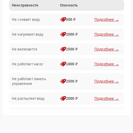
Неисправности
Стоимость
Управление
Не сливает воду
500 ₽
Подробнее →
Электропитание
Не нагревает воду
2000 ₽
Подробнее →
Датчики
Не включается
2500 ₽
Подробнее →
Нагрев
Не работает насос
1800 ₽
Подробнее →
Вода
Не работает панель
Гигиена
2500 ₽
Подробнее →
управления
Программное обеспечение
Не распыляет воду
2000 ₽
Подробнее →
Не запускается цикл
1800 ₽
Подробнее →
стирки
Проблемы с набором