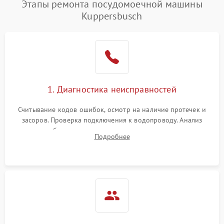
Этапы ремонта посудомоечной машины
1800 ₽
Подробнее →
воды
Kuppersbusch
Не работает сушилка
2100 ₽
Подробнее →
Сбои в работе таймера
1700 ₽
Подробнее →
Проблемы с
2100 ₽
Подробнее →
1. Диагностика неисправностей
циркуляционным насосом
Считывание кодов ошибок, осмотр на наличие протечек и
засоров. Проверка подключения к водопроводу. Анализ
жалоб на отсутствие слива, нагрева, вращения
Подробнее
разбрызгивателей или срабатывание системы защиты
аквастоп.