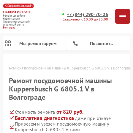
FIX-KUPPERSBUSCH
+7 (844) 290-70-26
Ремонт устройств
Ежедневно, с 10:00 до 20:00
Kuppersbusch
Специализированный
cервисный центр г.
Волгоград
Мы ремонтируем
Позвонить
граде
Ремонт посудомоечной машины Kuppersbusch G 6805.1 V в Волгоград
Ремонт посудомоечной машины
Kuppersbusch G 6805.1 V в
Волгограде
от 820 руб.
Стоимость ремонта
Бесплатная диагностика
даже при отказе
Привезем и увезем посудомоечную машину
Ремонт кофемашин Kuppersbusch
Ремонт варочных панелей Kuppersbusch
Ремонт духовых шкафов Kuppersbusch
Ремонт морозильных камер Kuppersbusch
Ремонт промышленных вакуумных упаковщиков Kuppersbusch
Ремонт стиральных машин Kuppersbusch
Ремонт микроволновых печей Kuppersbusch
Ремонт холодильников Kuppersbusch
Ремонт сушильных машин Kuppersbusch
Kuppersbusch G 6805.1 V сами