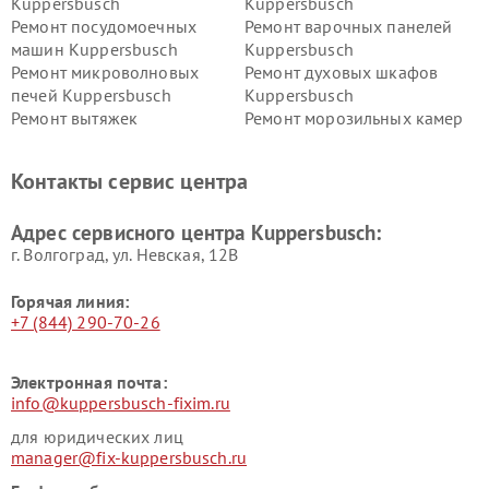
Kuppersbusch
Kuppersbusch
Ремонт посудомоечных
Ремонт варочных панелей
машин Kuppersbusch
Kuppersbusch
Ремонт микроволновых
Ремонт духовых шкафов
печей Kuppersbusch
Kuppersbusch
Ремонт вытяжек
Ремонт морозильных камер
Kuppersbusch
Kuppersbusch
Ремонт холодильников
Ремонт промышленных
Контакты сервис центра
Kuppersbusch
вакуумных упаковщиков
Kuppersbusch
Адрес сервисного центра Kuppersbusch:
Ремонт сушильных машин Kuppersbusch
г. Волгоград, ул. Невская, 12В
Горячая линия:
+7 (844) 290-70-26
Электронная почта:
info@kuppersbusch-fixim.ru
для юридических лиц
manager@fix-kuppersbusch.ru