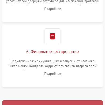
уплотнителей дверцы и патрубков для исключения протечек.
Надежная фиксация хомутов гидравлической системы,
Подробнее
сборка корпуса и установка датчика поплавка.
6. Финальное тестирование
Подключение к коммуникациям и запуск интенсивного
цикла мойки. Контроль корректного залива, нагрева воды
до нужной температуры, отсутствия посторонних шумов,
Подробнее
штатного слива и абсолютной сухости в поддоне.