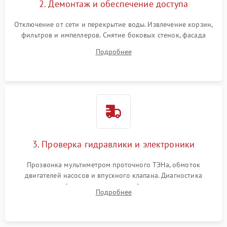
2. Демонтаж и обеспечение доступа
Отключение от сети и перекрытие воды. Извлечение корзин,
фильтров и импеллеров. Снятие боковых стенок, фасада
дверцы или нижнего поддона для прямого доступа к
Подробнее
циркуляционному насосу, ТЭНу и сливной помпе.
3. Проверка гидравлики и электроники
Прозвонка мультиметром проточного ТЭНа, обмоток
двигателей насосов и впускного клапана. Диагностика
прессостата (датчика уровня воды), датчика мутности,
Подробнее
концевика дверцы и электронного модуля управления.