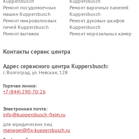
Kuppersbusch
Kuppersbusch
Ремонт посудомоечных
Ремонт варочных панелей
машин Kuppersbusch
Kuppersbusch
Ремонт микроволновых
Ремонт духовых шкафов
печей Kuppersbusch
Kuppersbusch
Ремонт вытяжек
Ремонт морозильных камер
Kuppersbusch
Kuppersbusch
Ремонт холодильников
Ремонт промышленных
Контакты сервис центра
Kuppersbusch
вакуумных упаковщиков
Kuppersbusch
Адрес сервисного центра Kuppersbusch:
Ремонт сушильных машин Kuppersbusch
г. Волгоград, ул. Невская, 12В
Горячая линия:
+7 (844) 290-70-26
Электронная почта:
info@kuppersbusch-fixim.ru
для юридических лиц
manager@fix-kuppersbusch.ru