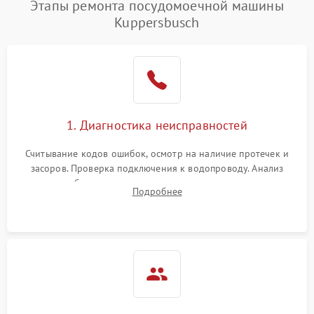
Этапы ремонта посудомоечной машины
1800 ₽
Подробнее →
воды
Kuppersbusch
Не работает сушилка
2100 ₽
Подробнее →
Сбои в работе таймера
1700 ₽
Подробнее →
Проблемы с
2100 ₽
Подробнее →
1. Диагностика неисправностей
циркуляционным насосом
Считывание кодов ошибок, осмотр на наличие протечек и
засоров. Проверка подключения к водопроводу. Анализ
жалоб на отсутствие слива, нагрева, вращения
Подробнее
разбрызгивателей или срабатывание системы защиты
аквастоп.