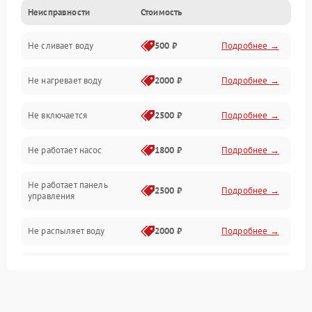
Неисправности
Стоимость
Управление
Не сливает воду
500 ₽
Подробнее →
Электропитание
Не нагревает воду
2000 ₽
Подробнее →
Датчики
Не включается
2500 ₽
Подробнее →
Нагрев
Не работает насос
1800 ₽
Подробнее →
Вода
Не работает панель
Гигиена
2500 ₽
Подробнее →
управления
Программное обеспечение
Не распыляет воду
2000 ₽
Подробнее →
Не запускается цикл
1800 ₽
Подробнее →
стирки
Проблемы с набором