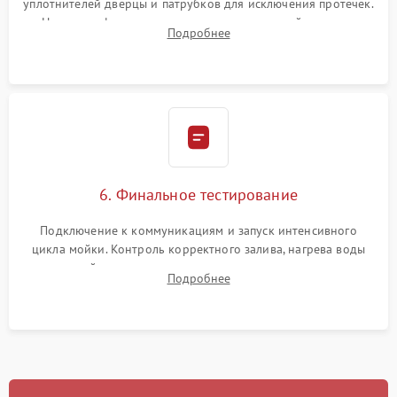
уплотнителей дверцы и патрубков для исключения протечек.
Надежная фиксация хомутов гидравлической системы,
Подробнее
сборка корпуса и установка датчика поплавка.
6. Финальное тестирование
Подключение к коммуникациям и запуск интенсивного
цикла мойки. Контроль корректного залива, нагрева воды
до нужной температуры, отсутствия посторонних шумов,
Подробнее
штатного слива и абсолютной сухости в поддоне.