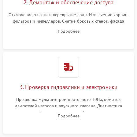
2. Демонтаж и обеспечение доступа
Отключение от сети и перекрытие воды. Извлечение корзин,
фильтров и импеллеров. Снятие боковых стенок, фасада
дверцы или нижнего поддона для прямого доступа к
Подробнее
циркуляционному насосу, ТЭНу и сливной помпе.
3. Проверка гидравлики и электроники
Прозвонка мультиметром проточного ТЭНа, обмоток
двигателей насосов и впускного клапана. Диагностика
прессостата (датчика уровня воды), датчика мутности,
Подробнее
концевика дверцы и электронного модуля управления.