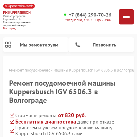
FIX-KUPPERSBUSCH
+7 (844) 290-70-26
Ремонт устройств
Ежедневно, с 10:00 до 20:00
Kuppersbusch
Специализированный
cервисный центр г.
Волгоград
Мы ремонтируем
Позвонить
граде
Ремонт посудомоечной машины Kuppersbusch IGV 6506.3 в Волгоград
Ремонт посудомоечной машины
Kuppersbusch IGV 6506.3 в
Волгограде
от 820 руб.
Стоимость ремонта
Бесплатная диагностика
даже при отказе
Привезем и увезем посудомоечную машину
Ремонт кофемашин Kuppersbusch
Ремонт варочных панелей Kuppersbusch
Ремонт духовых шкафов Kuppersbusch
Ремонт морозильных камер Kuppersbusch
Ремонт промышленных вакуумных упаковщиков Kuppersbusch
Ремонт стиральных машин Kuppersbusch
Ремонт микроволновых печей Kuppersbusch
Ремонт холодильников Kuppersbusch
Ремонт сушильных машин Kuppersbusch
Kuppersbusch IGV 6506.3 сами