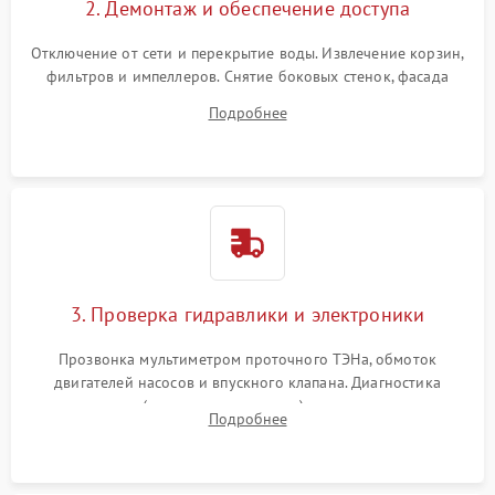
2. Демонтаж и обеспечение доступа
Отключение от сети и перекрытие воды. Извлечение корзин,
фильтров и импеллеров. Снятие боковых стенок, фасада
дверцы или нижнего поддона для прямого доступа к
Подробнее
циркуляционному насосу, ТЭНу и сливной помпе.
3. Проверка гидравлики и электроники
Прозвонка мультиметром проточного ТЭНа, обмоток
двигателей насосов и впускного клапана. Диагностика
прессостата (датчика уровня воды), датчика мутности,
Подробнее
концевика дверцы и электронного модуля управления.