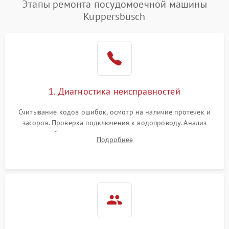
Этапы ремонта посудомоечной машины
1800 ₽
Подробнее →
воды
Kuppersbusch
Не работает сушилка
2100 ₽
Подробнее →
Сбои в работе таймера
1700 ₽
Подробнее →
Проблемы с
2100 ₽
Подробнее →
1. Диагностика неисправностей
циркуляционным насосом
Считывание кодов ошибок, осмотр на наличие протечек и
засоров. Проверка подключения к водопроводу. Анализ
жалоб на отсутствие слива, нагрева, вращения
Подробнее
разбрызгивателей или срабатывание системы защиты
аквастоп.