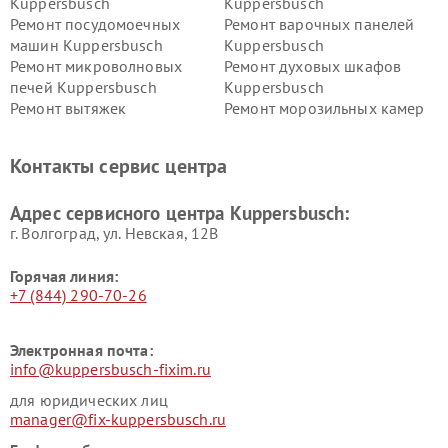
Kuppersbusch
Kuppersbusch
Ремонт посудомоечных
Ремонт варочных панелей
машин Kuppersbusch
Kuppersbusch
Ремонт микроволновых
Ремонт духовых шкафов
печей Kuppersbusch
Kuppersbusch
Ремонт вытяжек
Ремонт морозильных камер
Kuppersbusch
Kuppersbusch
Ремонт холодильников
Ремонт промышленных
Контакты сервис центра
Kuppersbusch
вакуумных упаковщиков
Kuppersbusch
Адрес сервисного центра Kuppersbusch:
Ремонт сушильных машин Kuppersbusch
г. Волгоград, ул. Невская, 12В
Горячая линия:
+7 (844) 290-70-26
Электронная почта:
info@kuppersbusch-fixim.ru
для юридических лиц
manager@fix-kuppersbusch.ru