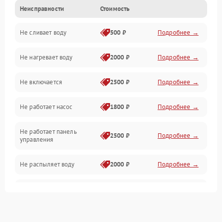
Неисправности
Стоимость
Управление
Не сливает воду
500 ₽
Подробнее →
Электропитание
Не нагревает воду
2000 ₽
Подробнее →
Датчики
Не включается
2500 ₽
Подробнее →
Нагрев
Не работает насос
1800 ₽
Подробнее →
Вода
Не работает панель
Гигиена
2500 ₽
Подробнее →
управления
Программное обеспечение
Не распыляет воду
2000 ₽
Подробнее →
Не запускается цикл
1800 ₽
Подробнее →
стирки
Проблемы с набором