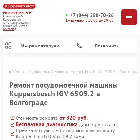
FIX-KUPPERSBUSCH
+7 (844) 290-70-26
Ремонт устройств
Ежедневно, с 10:00 до 20:00
Kuppersbusch
Специализированный
cервисный центр г.
Волгоград
Мы ремонтируем
Позвонить
граде
Ремонт посудомоечной машины Kuppersbusch IGV 6509.2 в Волгоград
Ремонт посудомоечной машины
Kuppersbusch IGV 6509.2 в
Волгограде
от 820 руб.
Стоимость ремонта
Бесплатная диагностика
даже при отказе
Привезем и увезем посудомоечную машину
Ремонт кофемашин Kuppersbusch
Ремонт варочных панелей Kuppersbusch
Ремонт духовых шкафов Kuppersbusch
Ремонт морозильных камер Kuppersbusch
Ремонт промышленных вакуумных упаковщиков Kuppersbusch
Ремонт стиральных машин Kuppersbusch
Ремонт микроволновых печей Kuppersbusch
Ремонт холодильников Kuppersbusch
Ремонт сушильных машин Kuppersbusch
Kuppersbusch IGV 6509.2 сами