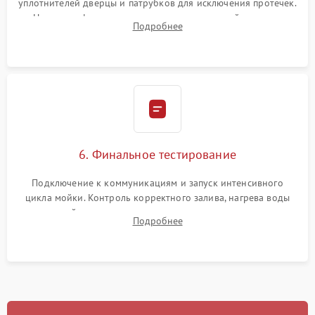
уплотнителей дверцы и патрубков для исключения протечек.
Надежная фиксация хомутов гидравлической системы,
Подробнее
сборка корпуса и установка датчика поплавка.
6. Финальное тестирование
Подключение к коммуникациям и запуск интенсивного
цикла мойки. Контроль корректного залива, нагрева воды
до нужной температуры, отсутствия посторонних шумов,
Подробнее
штатного слива и абсолютной сухости в поддоне.