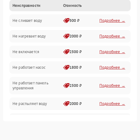
Неисправности
Стоимость
Управление
Не сливает воду
500 ₽
Подробнее →
Электропитание
Не нагревает воду
2000 ₽
Подробнее →
Датчики
Не включается
2500 ₽
Подробнее →
Нагрев
Не работает насос
1800 ₽
Подробнее →
Вода
Не работает панель
Гигиена
2500 ₽
Подробнее →
управления
Программное обеспечение
Не распыляет воду
2000 ₽
Подробнее →
Не запускается цикл
1800 ₽
Подробнее →
стирки
Проблемы с набором