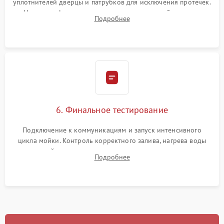
уплотнителей дверцы и патрубков для исключения протечек.
Надежная фиксация хомутов гидравлической системы,
Подробнее
сборка корпуса и установка датчика поплавка.
6. Финальное тестирование
Подключение к коммуникациям и запуск интенсивного
цикла мойки. Контроль корректного залива, нагрева воды
до нужной температуры, отсутствия посторонних шумов,
Подробнее
штатного слива и абсолютной сухости в поддоне.