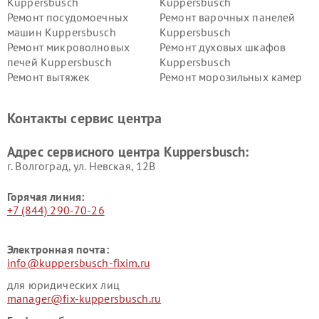
Kuppersbusch
Kuppersbusch
Ремонт посудомоечных
Ремонт варочных панелей
машин Kuppersbusch
Kuppersbusch
Ремонт микроволновых
Ремонт духовых шкафов
печей Kuppersbusch
Kuppersbusch
Ремонт вытяжек
Ремонт морозильных камер
Kuppersbusch
Kuppersbusch
Ремонт холодильников
Ремонт промышленных
Контакты сервис центра
Kuppersbusch
вакуумных упаковщиков
Kuppersbusch
Адрес сервисного центра Kuppersbusch:
Ремонт сушильных машин Kuppersbusch
г. Волгоград, ул. Невская, 12В
Горячая линия:
+7 (844) 290-70-26
Электронная почта:
info@kuppersbusch-fixim.ru
для юридических лиц
manager@fix-kuppersbusch.ru