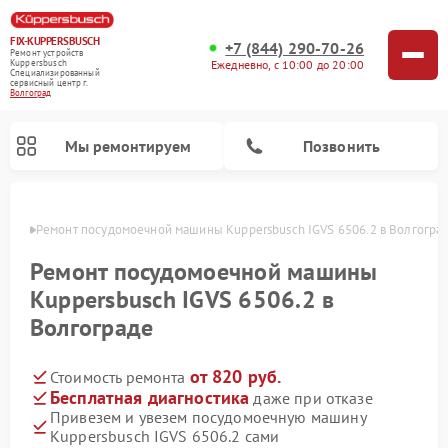
FIX-KUPPERSBUSCH
+7 (844) 290-70-26
Ремонт устройств
Ежедневно, с 10:00 до 20:00
Kuppersbusch
Специализированный
cервисный центр г.
Волгоград
Мы ремонтируем
Позвонить
граде
Ремонт посудомоечной машины Kuppersbusch IGVS 6506.2 в Волгогра
Ремонт посудомоечной машины
Kuppersbusch IGVS 6506.2 в
Волгограде
от 820 руб.
Стоимость ремонта
Бесплатная диагностика
даже при отказе
Привезем и увезем посудомоечную машину
Ремонт кофемашин Kuppersbusch
Ремонт варочных панелей Kuppersbusch
Ремонт духовых шкафов Kuppersbusch
Ремонт морозильных камер Kuppersbusch
Ремонт промышленных вакуумных упаковщиков Kuppersbusch
Ремонт стиральных машин Kuppersbusch
Ремонт микроволновых печей Kuppersbusch
Ремонт холодильников Kuppersbusch
Ремонт сушильных машин Kuppersbusch
Kuppersbusch IGVS 6506.2 сами