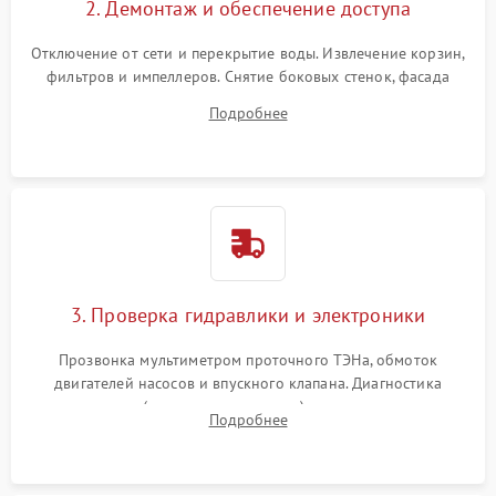
2. Демонтаж и обеспечение доступа
Отключение от сети и перекрытие воды. Извлечение корзин,
фильтров и импеллеров. Снятие боковых стенок, фасада
дверцы или нижнего поддона для прямого доступа к
Подробнее
циркуляционному насосу, ТЭНу и сливной помпе.
3. Проверка гидравлики и электроники
Прозвонка мультиметром проточного ТЭНа, обмоток
двигателей насосов и впускного клапана. Диагностика
прессостата (датчика уровня воды), датчика мутности,
Подробнее
концевика дверцы и электронного модуля управления.