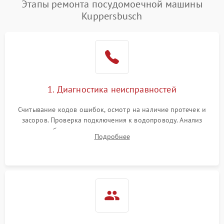
Этапы ремонта посудомоечной машины
1800 ₽
Подробнее →
воды
Kuppersbusch
Не работает сушилка
2100 ₽
Подробнее →
Сбои в работе таймера
1700 ₽
Подробнее →
Проблемы с
2100 ₽
Подробнее →
1. Диагностика неисправностей
циркуляционным насосом
Считывание кодов ошибок, осмотр на наличие протечек и
засоров. Проверка подключения к водопроводу. Анализ
жалоб на отсутствие слива, нагрева, вращения
Подробнее
разбрызгивателей или срабатывание системы защиты
аквастоп.