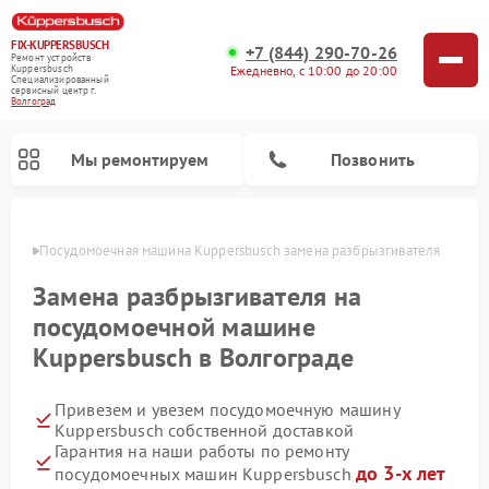
FIX-KUPPERSBUSCH
+7 (844) 290-70-26
Ремонт устройств
Ежедневно, с 10:00 до 20:00
Kuppersbusch
Специализированный
cервисный центр г.
Волгоград
Мы ремонтируем
Позвонить
граде
Посудомоечная машина Kuppersbusch замена разбрызгивателя
Замена разбрызгивателя на
посудомоечной машине
Kuppersbusch в Волгограде
Привезем и увезем посудомоечную машину
Kuppersbusch собственной доставкой
Гарантия на наши работы по ремонту
Ремонт кофемашин Kuppersbusch
Ремонт варочных панелей Kuppersbusch
Ремонт духовых шкафов Kuppersbusch
Ремонт морозильных камер Kuppersbusch
Ремонт промышленных вакуумных упаковщиков Kuppersbusch
Ремонт стиральных машин Kuppersbusch
Ремонт микроволновых печей Kuppersbusch
Ремонт холодильников Kuppersbusch
Ремонт сушильных машин Kuppersbusch
до 3-х лет
посудомоечных машин Kuppersbusch