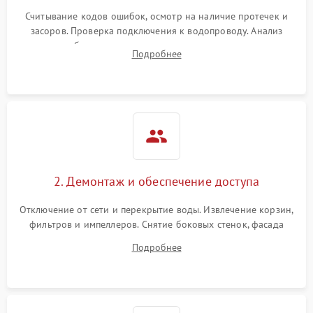
Считывание кодов ошибок, осмотр на наличие протечек и
засоров. Проверка подключения к водопроводу. Анализ
жалоб на отсутствие слива, нагрева, вращения
Подробнее
разбрызгивателей или срабатывание системы защиты
аквастоп.
2. Демонтаж и обеспечение доступа
Отключение от сети и перекрытие воды. Извлечение корзин,
фильтров и импеллеров. Снятие боковых стенок, фасада
дверцы или нижнего поддона для прямого доступа к
Подробнее
циркуляционному насосу, ТЭНу и сливной помпе.