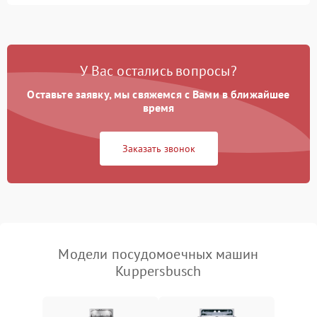
Не запускается цикл
1800 ₽
Подробнее →
стирки
Проблемы с набором
1800 ₽
Подробнее →
воды
У Вас остались вопросы?
Оставьте заявку, мы свяжемся с Вами в ближайшее
Не работает сушилка
2100 ₽
Подробнее →
время
Сбои в работе таймера
1700 ₽
Подробнее →
Заказать звонок
Проблемы с
2100 ₽
Подробнее →
циркуляционным насосом
Модели посудомоечных машин
Kuppersbusch