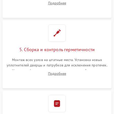
патрубках и фильтрах. Компонентный ремонт платы
Подробнее
управления, восстановление поврежденной проводки.
5. Сборка и контроль герметичности
Монтаж всех узлов на штатные места. Установка новых
уплотнителей дверцы и патрубков для исключения протечек.
Надежная фиксация хомутов гидравлической системы,
Подробнее
сборка корпуса и установка датчика поплавка.