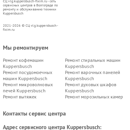
СЦ vlg.kuppersbusch-fixim.ru - сеть
сервисных центров в Волгограде по
ремонту и обслуживанию техники
Kuppersbusch
2021-2026 © СЦ vlg.kuppersbusch-
fixim.ru
Мы ремонтируем
Ремонт кофемашин
Ремонт стиральных машин
Kuppersbusch
Kuppersbusch
Ремонт посудомоечных
Ремонт варочных панелей
машин Kuppersbusch
Kuppersbusch
Ремонт микроволновых
Ремонт духовых шкафов
печей Kuppersbusch
Kuppersbusch
Ремонт вытяжек
Ремонт морозильных камер
Kuppersbusch
Kuppersbusch
Ремонт холодильников
Ремонт промышленных
Контакты сервис центра
Kuppersbusch
вакуумных упаковщиков
Kuppersbusch
Адрес сервисного центра Kuppersbusch:
Ремонт сушильных машин Kuppersbusch