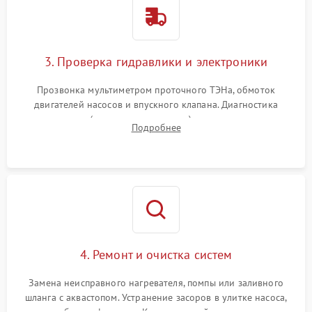
3. Проверка гидравлики и электроники
Прозвонка мультиметром проточного ТЭНа, обмоток
двигателей насосов и впускного клапана. Диагностика
прессостата (датчика уровня воды), датчика мутности,
Подробнее
концевика дверцы и электронного модуля управления.
4. Ремонт и очистка систем
Замена неисправного нагревателя, помпы или заливного
шланга с аквастопом. Устранение засоров в улитке насоса,