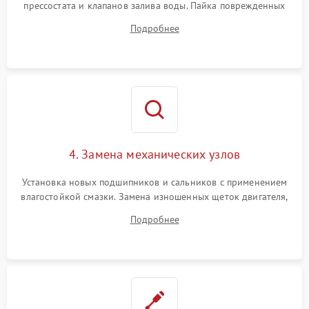
прессостата и клапанов залива воды. Пайка поврежденных
дорожек или замена симисторов на плате управления.
Подробнее
Восстановление целостности проводки и контактов.
4. Замена механических узлов
Установка новых подшипников и сальников с применением
влагостойкой смазки. Замена изношенных щеток двигателя,
порванного ремня привода, неисправного сливного насоса
Подробнее
или поврежденной резиновой манжеты.