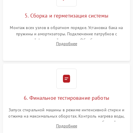
5. Сборка и герметизация системы
Монтаж всех узлов в обратном порядке. Установка бака на
пружины и амортизаторы. Подключение патрубков с
надежной фиксацией хомутами. Обработка стыков
Подробнее
герметиком для предотвращения возможных протечек воды.
6. Финальное тестирование работы
Запуск стиральной машины в режиме интенсивной стирки и
отжима на максимальных оборотах. Контроль нагрева воды,
корректности слива, отсутствия излишних вибраций,
Подробнее
посторонних стуков и протечек под корпусом.