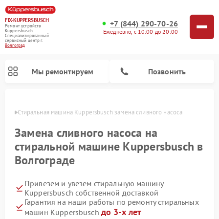
FIX-KUPPERSBUSCH
+7 (844) 290-70-26
Ремонт устройств
Ежедневно, с 10:00 до 20:00
Kuppersbusch
Специализированный
cервисный центр г.
Волгоград
Мы ремонтируем
Позвонить
граде
Стиральная машина Kuppersbusch замена сливного насоса
Замена сливного насоса на
стиральной машине Kuppersbusch в
Волгограде
Привезем и увезем стиральную машину
Kuppersbusch собственной доставкой
Гарантия на наши работы по ремонту стиральных
Ремонт кофемашин Kuppersbusch
Ремонт варочных панелей Kuppersbusch
Ремонт духовых шкафов Kuppersbusch
Ремонт морозильных камер Kuppersbusch
Ремонт промышленных вакуумных упаковщиков Kuppersbusch
Ремонт посудомоечных машин Kuppersbusch
Ремонт микроволновых печей Kuppersbusch
Ремонт холодильников Kuppersbusch
Ремонт сушильных машин Kuppersbusch
до 3-х лет
машин Kuppersbusch