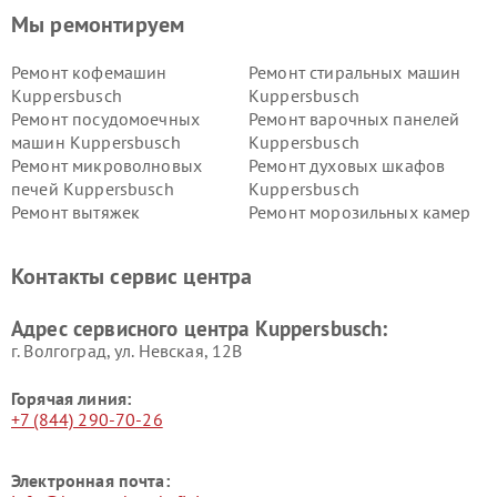
Мы ремонтируем
Ремонт кофемашин
Ремонт стиральных машин
Kuppersbusch
Kuppersbusch
Ремонт посудомоечных
Ремонт варочных панелей
машин Kuppersbusch
Kuppersbusch
Ремонт микроволновых
Ремонт духовых шкафов
печей Kuppersbusch
Kuppersbusch
Ремонт вытяжек
Ремонт морозильных камер
Kuppersbusch
Kuppersbusch
Ремонт холодильников
Ремонт промышленных
Контакты сервис центра
Kuppersbusch
вакуумных упаковщиков
Kuppersbusch
Адрес сервисного центра Kuppersbusch:
Ремонт сушильных машин Kuppersbusch
г. Волгоград, ул. Невская, 12В
Горячая линия:
+7 (844) 290-70-26
Электронная почта: