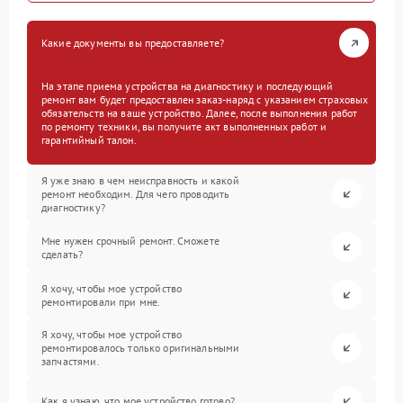
Какие документы вы предоставляете?
На этапе приема устройства на диагностику и последующий
ремонт вам будет предоставлен заказ-наряд с указанием страховых
обязательств на ваше устройство. Далее, после выполнения работ
по ремонту техники, вы получите акт выполненных работ и
гарантийный талон.
Я уже знаю в чем неисправность и какой
ремонт необходим. Для чего проводить
диагностику?
Мне нужен срочный ремонт. Сможете
сделать?
Я хочу, чтобы мое устройство
ремонтировали при мне.
Я хочу, чтобы мое устройство
ремонтировалось только оригинальными
запчастями.
Как я узнаю, что мое устройство готово?