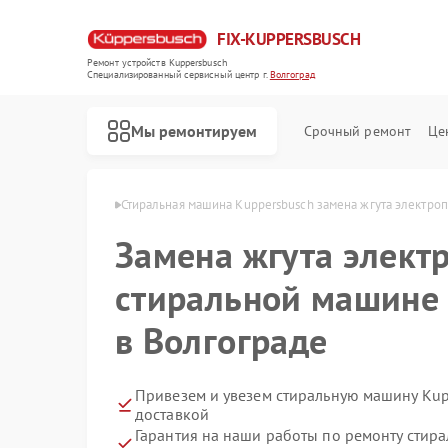
FIX-KUPPERSBUSCH
Ремонт устройств Kuppersbusch
Специализированный cервисный центр г.
Волгоград
Мы ремонтируем
Срочный ремонт
Це
busch в Волгограде
Стиральная машина Kuppersbusch замена жгута электро
Замена жгута элект
стиральной машине 
в Волгограде
Привезем и увезем стиральную машину Kup
доставкой
Гарантия на наши работы по ремонту сти
Ремонт кофемашин Kuppersbusch
Ремонт посудомоечных машин Kuppersbusch
Ремонт варочных панелей Kuppersbusch
Ремонт микроволновых печей Kuppersbusch
Ремонт духовых шкафов Kuppersbusch
Ремонт вытяжек Kuppersbusch
Ремонт морозильных камер Kuppersbusch
Ремонт холодильников Kuppersbusch
Ремонт промышленных вакуумных упаковщиков Kuppersbusch
Ремонт сушильных машин Kuppersbusch