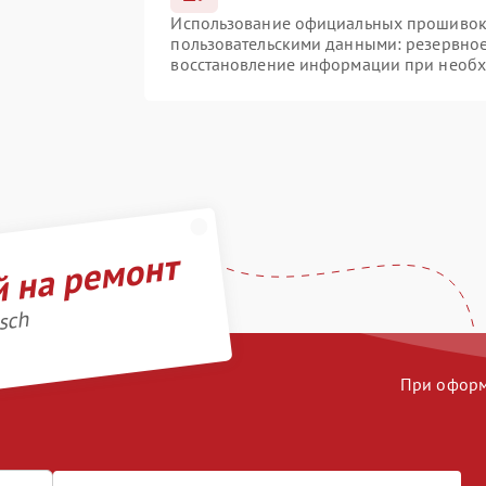
Использование официальных прошивок и
пользовательскими данными: резервно
восстановление информации при необ
й на ремонт
sch
При оформл