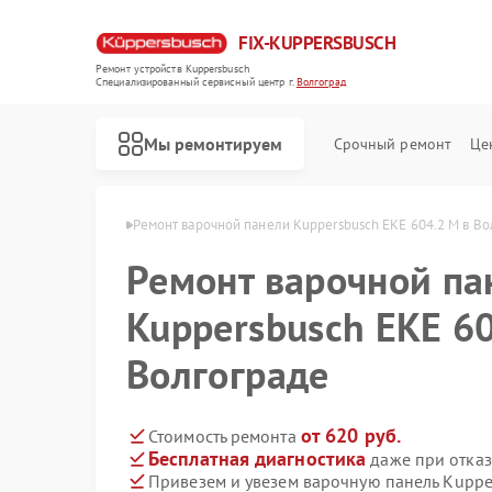
FIX-KUPPERSBUSCH
Ремонт устройств Kuppersbusch
Специализированный cервисный центр г.
Волгоград
Мы ремонтируем
Срочный ремонт
Це
busch в Волгограде
Ремонт варочной панели Kuppersbusch EKE 604.2 M в Во
Ремонт варочной па
Kuppersbusch EKE 60
Волгограде
от 620 руб.
Стоимость ремонта
Бесплатная диагностика
даже при отказ
Привезем и увезем варочную панель Kuppe
Ремонт кофемашин Kuppersbusch
Ремонт стиральных машин Kuppersbusch
Ремонт посудомоечных машин Kuppersbusch
Ремонт микроволновых печей Kuppersbusch
Ремонт духовых шкафов Kuppersbusch
Ремонт вытяжек Kuppersbusch
Ремонт морозильных камер Kuppersbusch
Ремонт холодильников Kuppersbusch
Ремонт промышленных вакуумных упаковщиков Kuppersbusch
Ремонт сушильных машин Kuppersbusch