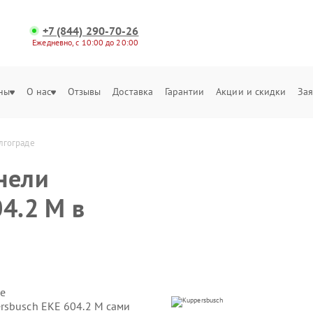
+7 (844) 290-70-26
Ежедневно, с 10:00 до 20:00
ны
О нас
Отзывы
Доставка
Гарантии
Акции и скидки
Зая
лгограде
нели
4.2 M в
е
rsbusch EKE 604.2 M сами