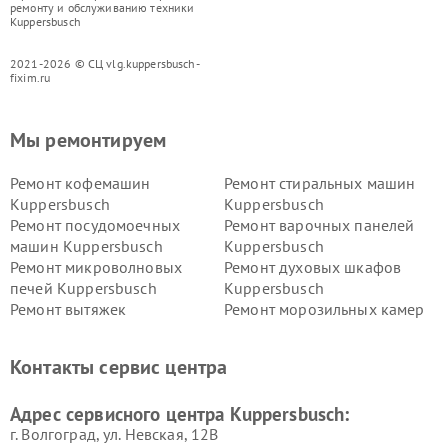
ремонту и обслуживанию техники
Kuppersbusch
2021-2026 © СЦ vlg.kuppersbusch-
fixim.ru
Мы ремонтируем
Ремонт кофемашин
Ремонт стиральных машин
Kuppersbusch
Kuppersbusch
Ремонт посудомоечных
Ремонт варочных панелей
машин Kuppersbusch
Kuppersbusch
Ремонт микроволновых
Ремонт духовых шкафов
печей Kuppersbusch
Kuppersbusch
Ремонт вытяжек
Ремонт морозильных камер
Kuppersbusch
Kuppersbusch
Ремонт холодильников
Ремонт промышленных
Контакты сервис центра
Kuppersbusch
вакуумных упаковщиков
Kuppersbusch
Адрес сервисного центра Kuppersbusch:
Ремонт сушильных машин Kuppersbusch
г. Волгоград, ул. Невская, 12В