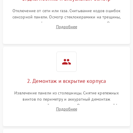
Отключение от сети или газа. Считывание кодов ошибок
сенсорной панели. Осмотр стеклокерамики на трещины,
проверка конфорок на равномерность нагрева. Опрос
Подробнее
клиента о симптомах (не включается, не видит посуду,
щелкает).
2. Демонтаж и вскрытие корпуса
Извлечение панели из столешницы. Снятие крепежных
винтов по периметру и аккуратный демонтаж
стеклокерамической поверхности. Отсоединение шлейфов
Подробнее
сенсорного блока для доступа к силовым платам, катушкам
или ТЭНам.