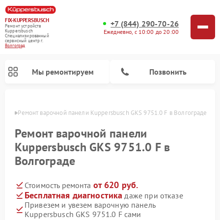
FIX-KUPPERSBUSCH
+7 (844) 290-70-26
Ремонт устройств
Ежедневно, с 10:00 до 20:00
Kuppersbusch
Специализированный
cервисный центр г.
Волгоград
Мы ремонтируем
Позвонить
граде
Ремонт варочной панели Kuppersbusch GKS 9751.0 F в Волгограде
Ремонт варочной панели
Kuppersbusch GKS 9751.0 F в
Волгограде
от 620 руб.
Стоимость ремонта
Бесплатная диагностика
даже при отказе
Привезем и увезем варочную панель
Ремонт кофемашин Kuppersbusch
Ремонт посудомоечных машин Kuppersbusch
Ремонт духовых шкафов Kuppersbusch
Ремонт морозильных камер Kuppersbusch
Ремонт промышленных вакуумных упаковщиков Kuppersbusch
Ремонт стиральных машин Kuppersbusch
Ремонт микроволновых печей Kuppersbusch
Ремонт холодильников Kuppersbusch
Ремонт сушильных машин Kuppersbusch
Kuppersbusch GKS 9751.0 F сами