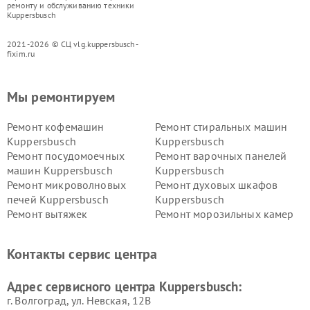
ремонту и обслуживанию техники
Kuppersbusch
2021-2026 © СЦ vlg.kuppersbusch-
fixim.ru
Мы ремонтируем
Ремонт кофемашин
Ремонт стиральных машин
Kuppersbusch
Kuppersbusch
Ремонт посудомоечных
Ремонт варочных панелей
машин Kuppersbusch
Kuppersbusch
Ремонт микроволновых
Ремонт духовых шкафов
печей Kuppersbusch
Kuppersbusch
Ремонт вытяжек
Ремонт морозильных камер
Kuppersbusch
Kuppersbusch
Ремонт холодильников
Ремонт промышленных
Контакты сервис центра
Kuppersbusch
вакуумных упаковщиков
Kuppersbusch
Адрес сервисного центра Kuppersbusch:
Ремонт сушильных машин Kuppersbusch
г. Волгоград, ул. Невская, 12В