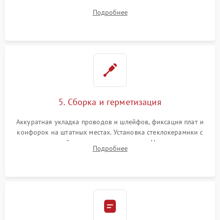
плате управления, восстановление токопроводящих
Подробнее
дорожек. Очистка контактов и замена поврежденной
проводки.
5. Сборка и герметизация
Аккуратная укладка проводов и шлейфов, фиксация плат и
конфорок на штатных местах. Установка стеклокерамики с
проверкой равномерности зазоров. Нанесение
Подробнее
термостойкого герметика или укладка уплотнительной
ленты по контуру.