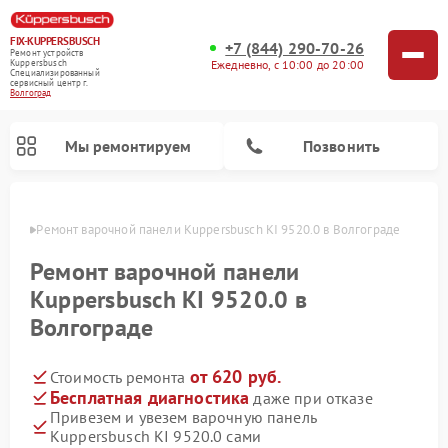
FIX-KUPPERSBUSCH
+7 (844) 290-70-26
Ремонт устройств
Ежедневно, с 10:00 до 20:00
Kuppersbusch
Специализированный
cервисный центр г.
Волгоград
Мы ремонтируем
Позвонить
граде
Ремонт варочной панели Kuppersbusch KI 9520.0 в Волгограде
Ремонт варочной панели
Kuppersbusch KI 9520.0 в
Волгограде
от 620 руб.
Стоимость ремонта
Бесплатная диагностика
даже при отказе
Привезем и увезем варочную панель
Ремонт кофемашин Kuppersbusch
Ремонт посудомоечных машин Kuppersbusch
Ремонт духовых шкафов Kuppersbusch
Ремонт морозильных камер Kuppersbusch
Ремонт промышленных вакуумных упаковщиков Kuppersbusch
Ремонт стиральных машин Kuppersbusch
Ремонт микроволновых печей Kuppersbusch
Ремонт холодильников Kuppersbusch
Ремонт сушильных машин Kuppersbusch
Kuppersbusch KI 9520.0 сами