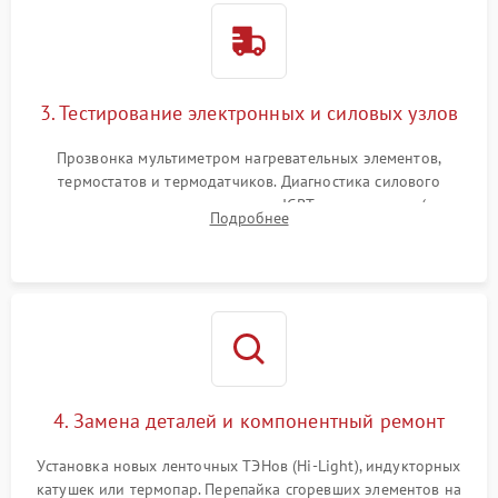
3. Тестирование электронных и силовых узлов
Прозвонка мультиметром нагревательных элементов,
термостатов и термодатчиков. Диагностика силового
модуля, реле, диодных мостов и IGBT-транзисторов (для
Подробнее
индукции). Проверка кранов и газ-контроля (для газовых
панелей).
4. Замена деталей и компонентный ремонт
Установка новых ленточных ТЭНов (Hi-Light), индукторных
катушек или термопар. Перепайка сгоревших элементов на