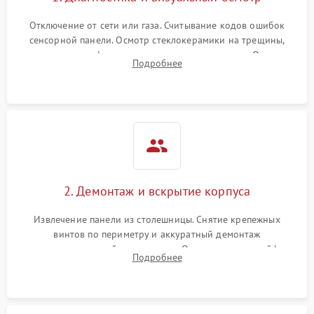
Отключение от сети или газа. Считывание кодов ошибок
сенсорной панели. Осмотр стеклокерамики на трещины,
проверка конфорок на равномерность нагрева. Опрос
Подробнее
клиента о симптомах (не включается, не видит посуду,
щелкает).
2. Демонтаж и вскрытие корпуса
Извлечение панели из столешницы. Снятие крепежных
винтов по периметру и аккуратный демонтаж
стеклокерамической поверхности. Отсоединение шлейфов
Подробнее
сенсорного блока для доступа к силовым платам, катушкам
или ТЭНам.