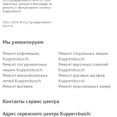
СЦ vlg.kuppersbusch-fixim.ru - сеть
сервисных центров в Волгограде по
ремонту и обслуживанию техники
Kuppersbusch
2021-2026 © СЦ vlg.kuppersbusch-
fixim.ru
Мы ремонтируем
Ремонт кофемашин
Ремонт стиральных машин
Kuppersbusch
Kuppersbusch
Ремонт посудомоечных
Ремонт варочных панелей
машин Kuppersbusch
Kuppersbusch
Ремонт микроволновых
Ремонт духовых шкафов
печей Kuppersbusch
Kuppersbusch
Ремонт вытяжек
Ремонт морозильных камер
Kuppersbusch
Kuppersbusch
Ремонт холодильников
Ремонт промышленных
Контакты сервис центра
Kuppersbusch
вакуумных упаковщиков
Kuppersbusch
Адрес сервисного центра Kuppersbusch:
Ремонт сушильных машин Kuppersbusch