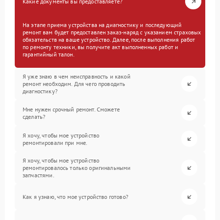
Какие документы вы предоставляете?
На этапе приема устройства на диагностику и последующий
ремонт вам будет предоставлен заказ-наряд с указанием страховых
обязательств на ваше устройство. Далее, после выполнения работ
по ремонту техники, вы получите акт выполненных работ и
гарантийный талон.
Я уже знаю в чем неисправность и какой
ремонт необходим. Для чего проводить
диагностику?
Мне нужен срочный ремонт. Сможете
сделать?
Я хочу, чтобы мое устройство
ремонтировали при мне.
Я хочу, чтобы мое устройство
ремонтировалось только оригинальными
запчастями.
Как я узнаю, что мое устройство готово?