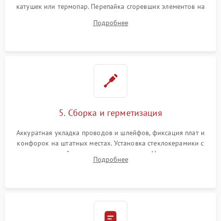
катушек или термопар. Перепайка сгоревших элементов на
плате управления, восстановление токопроводящих
Подробнее
дорожек. Очистка контактов и замена поврежденной
проводки.
5. Сборка и герметизация
Аккуратная укладка проводов и шлейфов, фиксация плат и
конфорок на штатных местах. Установка стеклокерамики с
проверкой равномерности зазоров. Нанесение
Подробнее
термостойкого герметика или укладка уплотнительной
ленты по контуру.