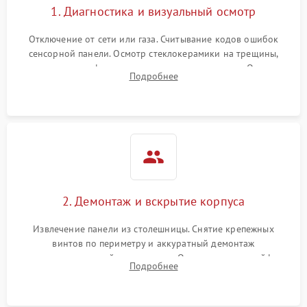
1. Диагностика и визуальный осмотр
Отключение от сети или газа. Считывание кодов ошибок
сенсорной панели. Осмотр стеклокерамики на трещины,
проверка конфорок на равномерность нагрева. Опрос
Подробнее
клиента о симптомах (не включается, не видит посуду,
щелкает).
2. Демонтаж и вскрытие корпуса
Извлечение панели из столешницы. Снятие крепежных
винтов по периметру и аккуратный демонтаж
стеклокерамической поверхности. Отсоединение шлейфов
Подробнее
сенсорного блока для доступа к силовым платам, катушкам
или ТЭНам.