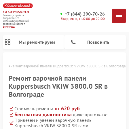
FIX-KUPPERSBUSCH
+7 (844) 290-70-26
Ремонт устройств
Ежедневно, с 10:00 до 20:00
Kuppersbusch
Специализированный
cервисный центр г.
Волгоград
Мы ремонтируем
Позвонить
граде
Ремонт варочной панели Kuppersbusch VKIW 3800.0 SR в Волгограде
Ремонт варочной панели
Kuppersbusch VKIW 3800.0 SR в
Волгограде
от 620 руб.
Стоимость ремонта
Бесплатная диагностика
даже при отказе
Привезем и увезем варочную панель
Ремонт кофемашин Kuppersbusch
Ремонт посудомоечных машин Kuppersbusch
Ремонт духовых шкафов Kuppersbusch
Ремонт морозильных камер Kuppersbusch
Ремонт промышленных вакуумных упаковщиков Kuppersbusch
Ремонт стиральных машин Kuppersbusch
Ремонт микроволновых печей Kuppersbusch
Ремонт холодильников Kuppersbusch
Ремонт сушильных машин Kuppersbusch
Kuppersbusch VKIW 3800.0 SR сами