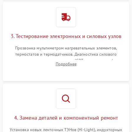
3. Тестирование электронных и силовых узлов
Прозвонка мультиметром нагревательных элементов,
термостатов и термодатчиков. Диагностика силового
модуля, реле, диодных мостов и IGBT-транзисторов (для
Подробнее
индукции). Проверка кранов и газ-контроля (для газовых
панелей).
4. Замена деталей и компонентный ремонт
Установка новых ленточных ТЭНов (Hi-Light), индукторных